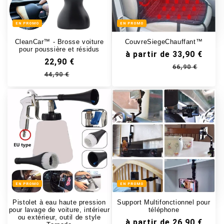
EN PROMO
EN PROMO
CleanCar™ - Brosse voiture
CouvreSiegeChauffant™
pour poussière et résidus
à partir de 33,90 €
22,90 €
66,90 €
44,90 €
Prix 
Prix 
Prix habituel
Prix soldé
EN PROMO
EN PROMO
Pistolet à eau haute pression
Support Multifonctionnel pour
pour lavage de voiture, intérieur
téléphone
ou extérieur, outil de style
à partir de 26,90 €