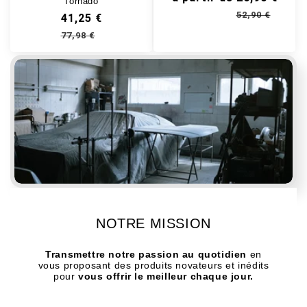
Tornado
52,90 €
41,25 €
Prix 
Prix 
77,98 €
Prix habituel
Prix soldé
NOTRE MISSION
Transmettre notre passion au quotidien
en
vous proposant des produits novateurs et inédits
pour
vous offrir le meilleur chaque jour.